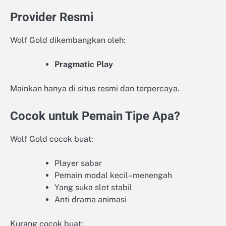
Provider Resmi
Wolf Gold dikembangkan oleh:
Pragmatic Play
Mainkan hanya di situs resmi dan terpercaya.
Cocok untuk Pemain Tipe Apa?
Wolf Gold cocok buat:
Player sabar
Pemain modal kecil–menengah
Yang suka slot stabil
Anti drama animasi
Kurang cocok buat: