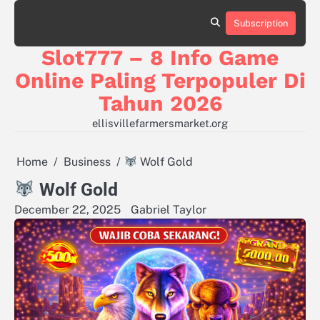
Skip
to
Subscription
Blog
Contact
Welcome
content
to
Slot777 – 8 Info Game
the
family!
Online Paling Terpopuler Di
Tahun 2026
ellisvillefarmersmarket.org
Home
Business
Wolf Gold
Wolf Gold
December 22, 2025
Gabriel Taylor