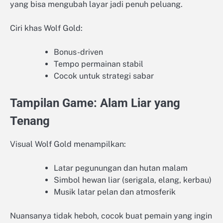
yang bisa mengubah layar jadi penuh peluang.
Ciri khas Wolf Gold:
Bonus-driven
Tempo permainan stabil
Cocok untuk strategi sabar
Tampilan Game: Alam Liar yang
Tenang
Visual Wolf Gold menampilkan:
Latar pegunungan dan hutan malam
Simbol hewan liar (serigala, elang, kerbau)
Musik latar pelan dan atmosferik
Nuansanya tidak heboh, cocok buat pemain yang ingin