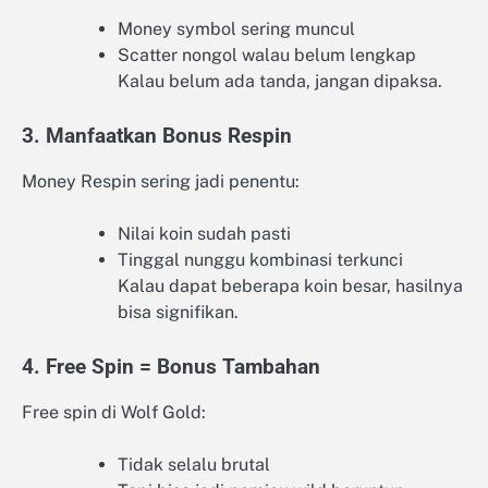
Money symbol sering muncul
Scatter nongol walau belum lengkap
Kalau belum ada tanda, jangan dipaksa.
3. Manfaatkan Bonus Respin
Money Respin sering jadi penentu:
Nilai koin sudah pasti
Tinggal nunggu kombinasi terkunci
Kalau dapat beberapa koin besar, hasilnya
bisa signifikan.
4. Free Spin = Bonus Tambahan
Free spin di Wolf Gold:
Tidak selalu brutal