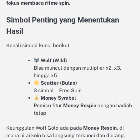
fokus membaca ritme spin
.
Simbol Penting yang Menentukan
Hasil
Kenali simbol kunci berikut:
Wolf (Wild)
Bisa muncul dengan multiplier x2, x3,
hingga x5
Scatter (Bulan)
3 simbol = Free Spin
Money Symbol
Pemicu fitur
Money Respin
dengan hadiah
tetap
Keunggulan Wolf Gold ada pada
Money Respin
, di
mana nilai koin bisa langsung terkunci dan diulang.